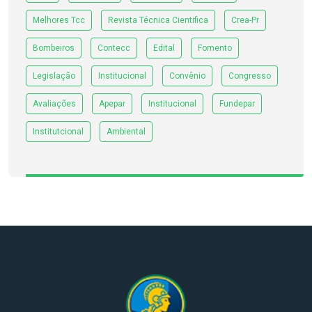
Melhores Tcc
Revista Técnica Cientifica
Crea-Pr
Bombeiros
Contecc
Edital
Fomento
Legislação
Institucional
Convênio
Congresso
Avaliações
Apepar
Institucional
Fundepar
Institutcional
Ambiental